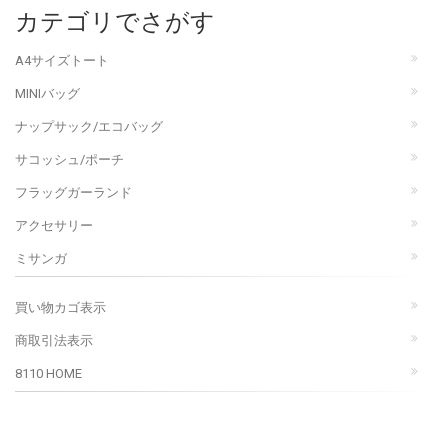
カテゴリでさがす
A4サイズトート
MINIバッグ
ナップサック/エコバッグ
サコッシュ/ポーチ
フラッグガーランド
アクセサリー
ミサンガ
買い物カゴ表示
商取引法表示
8110 HOME