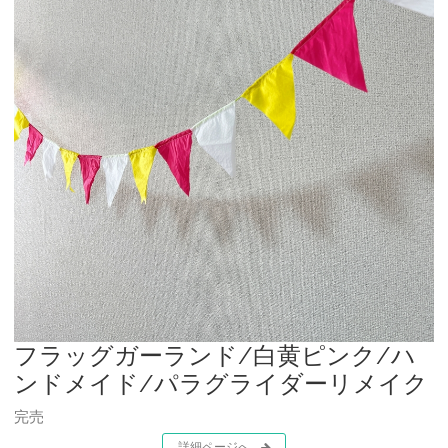
フラッグガーランド/白黄ピンク/ハ
ンドメイド/パラグライダーリメイク
完売
詳細ページへ