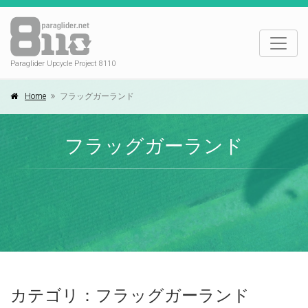
Paraglider Upcycle Project 8110
Home
フラッグガーランド
フラッグガーランド
カテゴリ：フラッグガーランド