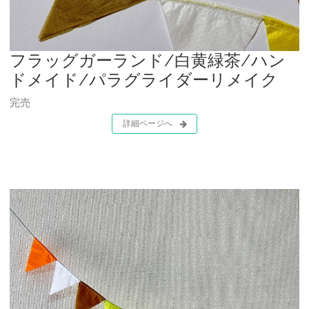
フラッグガーランド/白黄緑茶/ハン
ドメイド/パラグライダーリメイク
完売
詳細ページへ