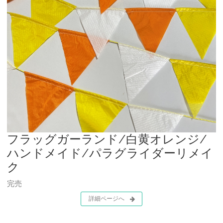
フラッグガーランド/白黄オレンジ/
ハンドメイド/パラグライダーリメイ
ク
完売
詳細ページへ