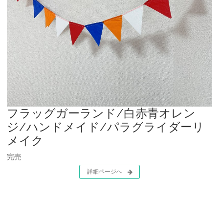
フラッグガーランド/白赤青オレン
ジ/ハンドメイド/パラグライダーリ
メイク
完売
詳細ページへ